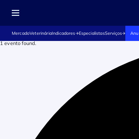
Mercado
Veterinária
Indicadores
Especialistas
Serviços
Anu
1 evento found.