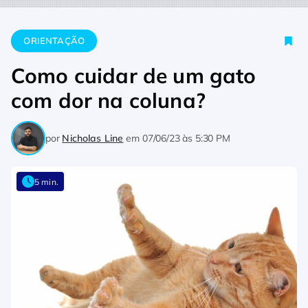
Home
Orientação
Como cuidar de um gato com dor na colun
ORIENTAÇÃO
Como cuidar de um gato
com dor na coluna?
por
Nicholas Line
em
07/06/23 às 5:30 PM
5 min.