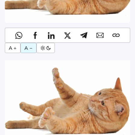
A +
A −