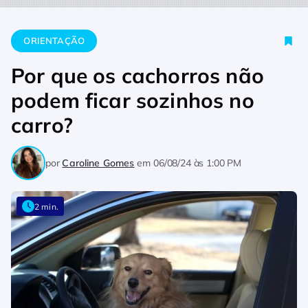
Home
Orientação
Por que os cachorros não podem ficar sozi
ORIENTAÇÃO
Por que os cachorros não
podem ficar sozinhos no
carro?
por
Caroline Gomes
em
06/08/24 às 1:00 PM
2 min.