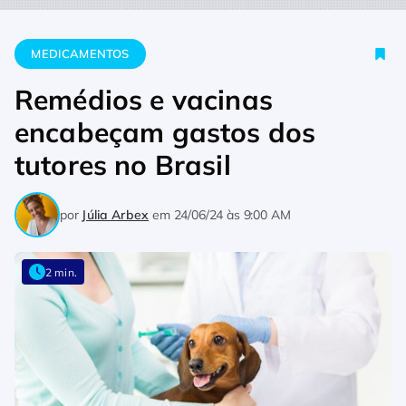
Home
Medicamentos
Remédios e vacinas encabeçam gastos 
MEDICAMENTOS
Remédios e vacinas
encabeçam gastos dos
tutores no Brasil
por
Júlia Arbex
em
24/06/24 às 9:00 AM
2 min.