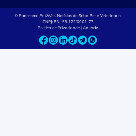
© Panorama Pet&Vet.
Notícias do Setor Pet e Veterinário.
CNPJ: 53.158.122/0001-77
Política de Privacidade
|
Anuncie