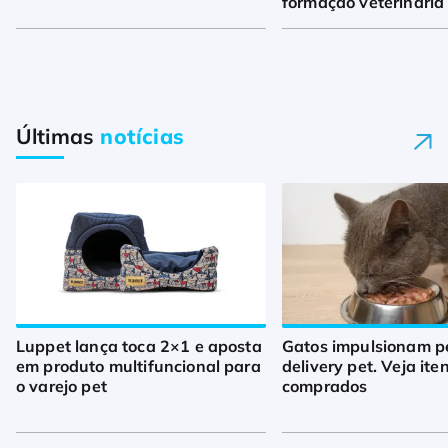
formação veterinária
Últimas
notícias
Luppet lança toca 2×1 e aposta
Gatos impulsionam p
em produto multifuncional para
delivery pet. Veja ite
o varejo pet
comprados