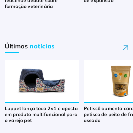
reacende debate sobre
de expansão
formação veterinária
Últimas
notícias
Luppet lança toca 2×1 e aposta
Petiscô aumenta car
em produto multifuncional para
petisco de peito de f
o varejo pet
assado