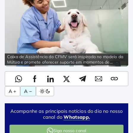
Caixa de Assistência do CFMV será inspirada no modelo da
Mútua e promete oferecer suporte em momentos de
dificuldade | Foto: Freepik
A +
A −
Acompanhe as principais notícias do dia no nosso
canal do
Whatsapp.
Siga nosso canal