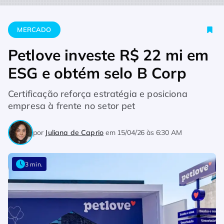
Home
Mercado
Petlove investe R$ 22 mi em ESG e obtém se
MERCADO
Petlove investe R$ 22 mi em
ESG e obtém selo B Corp
Certificação reforça estratégia e posiciona
empresa à frente no setor pet
por
Juliana de Caprio
em
15/04/26 às 6:30 AM
3 min.