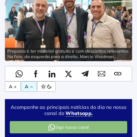
Proposta é ter material gratuito e com descontos relevantes.
Na foto, da esquerda para a direita, Marcio Waldman,
fundador da marca; Fabiano Lima, CEO da divisão de saúde,
e Rubem Montoni, sócio-proprietário da Provet / Foto: Felipe
Siqueira/Panorama Pet&Vet
A +
A −
Acompanhe as principais notícias do dia no nosso
canal do
Whatsapp.
Siga nosso canal