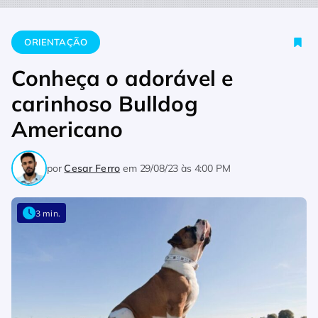
Home
Orientação
Conheça o adorável e carinhoso Bulldog 
ORIENTAÇÃO
Conheça o adorável e
carinhoso Bulldog
Americano
por
Cesar Ferro
em
29/08/23 às 4:00 PM
3 min.