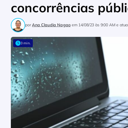
concorrências públ
por
Ana Claudia Nagao
em
14/08/23 às 9:00 AM
e atua
3 min.