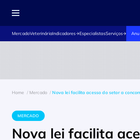
Mercado
Veterinária
Indicadores
Especialistas
Serviços
Anu
Home
Mercado
Nova lei facilita acesso do setor a concor
MERCADO
Nova lei facilita ac