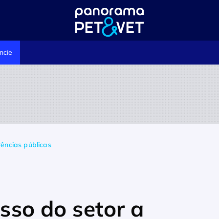
ncie
rências públicas
esso do setor a