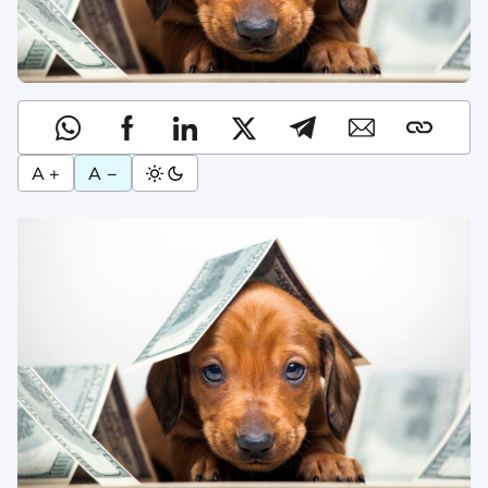
A +
A −