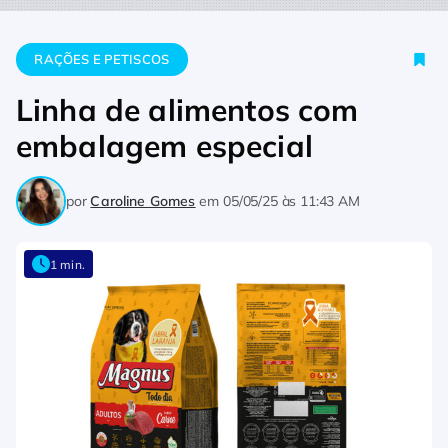
Home
Rações e Petiscos
Linha de alimentos com embalagem
RAÇÕES E PETISCOS
Linha de alimentos com
embalagem especial
por
Caroline Gomes
em
05/05/25 às 11:43 AM
1 min.