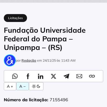
Home
Licitações
Fundação Universidade Federal do Pampa 
Licitações
Fundação Universidade
Federal do Pampa –
Unipampa – (RS)
por
Redação
em
24/11/25 às 11:43 AM
A +
A −
Número da licitação:
7155496