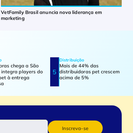
VetFamily Brasil anuncia nova liderança em
marketing
o
Distribuição
ras chega a São
Mais de 44% das
 integra players do
distribuidoras pet crescem
pet à entrega
acima de 5%
sa
Inscreva-se