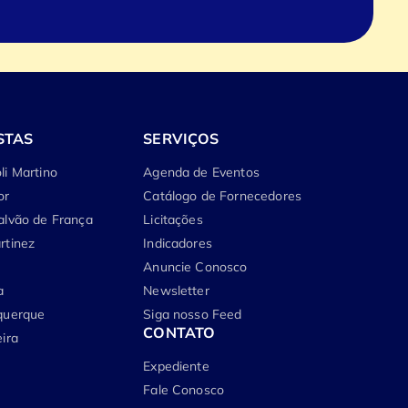
STAS
SERVIÇOS
li Martino
Agenda de Eventos
or
Catálogo de Fornecedores
alvão de França
Licitações
rtinez
Indicadores
Anuncie Conosco
a
Newsletter
querque
Siga nosso Feed
CONTATO
ira
Expediente
Fale Conosco