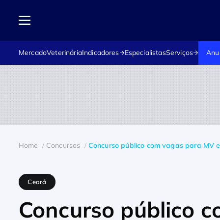
Mercado
Veterinária
Indicadores
Especialistas
Serviços
Anu
Home
Concursos
Concurso público com vagas para MV 
Ceará
Concurso público 