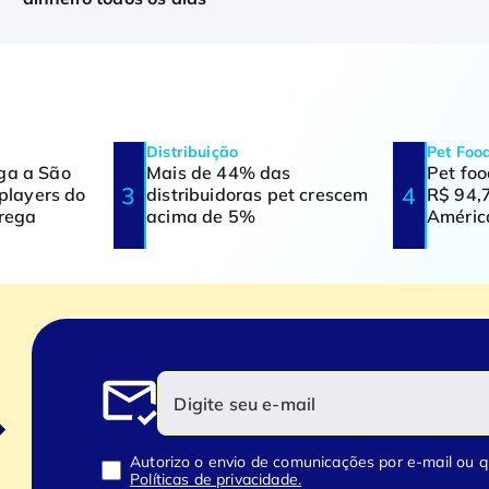
Distribuição
Pet Foo
ga a São
Mais de 44% das
Pet fo
 players do
distribuidoras pet crescem
R$ 94,7
trega
acima de 5%
Améric
Autorizo o envio de comunicações por e-mail ou 
Políticas de privacidade.