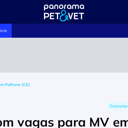
ncie
em Palhano (CE)
Concurso:
com vagas para MV e