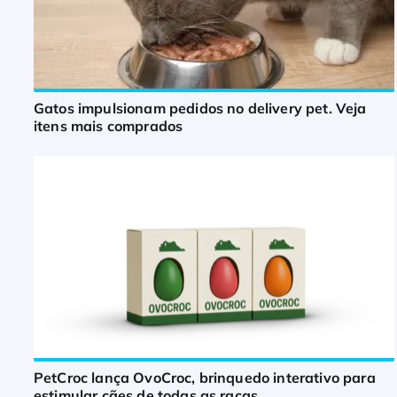
Gatos impulsionam pedidos no delivery pet. Veja
itens mais comprados
PetCroc lança OvoCroc, brinquedo interativo para
estimular cães de todas as raças