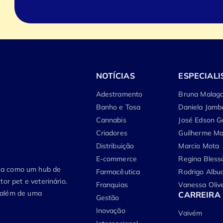
NOTÍCIAS
ESPECIALI
Adestramento
Bruna Malago
Banho e Tosa
Daniela Jamb
Cannabis
José Edson G
Criadores
Guilherme Ma
Distribuição
Marcio Mota
E-commerce
Regina Bless
tua como um hub de
Farmacêutica
Rodrigo Albu
or pet e veterinário.
Franquias
Vanessa Olive
, além de uma
CARREIRA
Gestão
Inovação
Vaivém