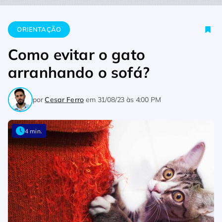
Home
Orientação
Como evitar o gato arranhando o sofá?
ORIENTAÇÃO
Como evitar o gato
arranhando o sofá?
por
Cesar Ferro
em
31/08/23 às 4:00 PM
4 min.