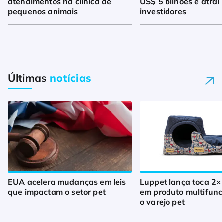
atendimentos na clínica de
US$ 5 bilhões e atrai
pequenos animais
investidores
Últimas
notícias
EUA acelera mudanças em leis
Luppet lança toca 2×
que impactam o setor pet
em produto multifunc
o varejo pet