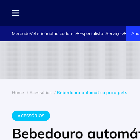
Mercado
Veterinária
Indicadores
Especialistas
Serviços
Anu
Home
Acessórios
Bebedouro automático para pets
ACESSÓRIOS
Bebedouro automát