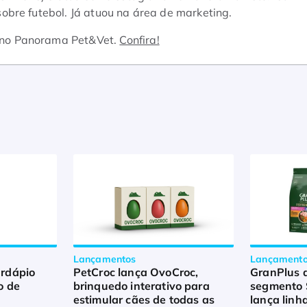
bre futebol. Já atuou na área de marketing.
 no Panorama Pet&Vet.
Confira!
Lançamentos
Lançament
ardápio
PetCroc lança OvoCroc,
GranPlus 
o de
brinquedo interativo para
segmento 
estimular cães de todas as
lança linh