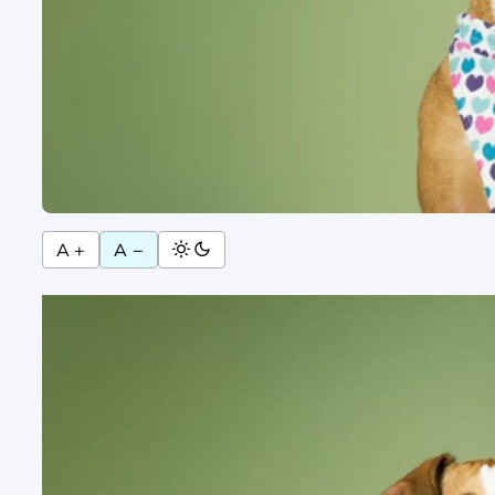
A +
A −