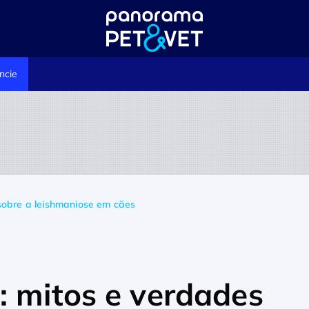
ncie
sobre a leishmaniose em cães
: mitos e verdades