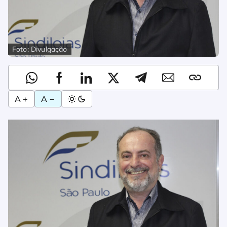
Foto: Divulgação
A +
A −