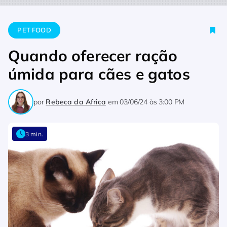
Home
Pet Food
Quando oferecer ração úmida para cães e 
PET FOOD
Quando oferecer ração
úmida para cães e gatos
por
Rebeca da Africa
em
03/06/24 às 3:00 PM
3 min.