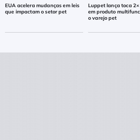
EUA acelera mudanças em leis
Luppet lança toca 2×
que impactam o setor pet
em produto multifunc
o varejo pet