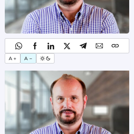
A +
A −