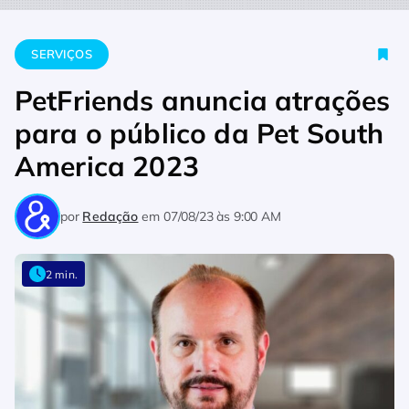
Home
Serviços
PetFriends anuncia atrações para o público
SERVIÇOS
PetFriends anuncia atrações
para o público da Pet South
America 2023
por
Redação
em
07/08/23 às 9:00 AM
2 min.