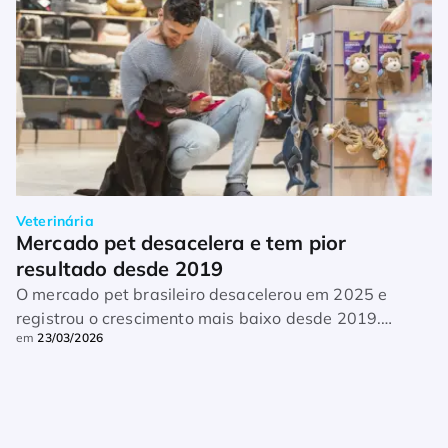
Veterinária
Mercado pet desacelera e tem pior 
resultado desde 2019
O mercado pet brasileiro desacelerou em 2025 e
registrou o crescimento mais baixo desde 2019.
em
23/03/2026
Segundo dados divulgados pela Associação Brasileira
das Empresas do Setor de Animais de Estimação
(Abempet), […]