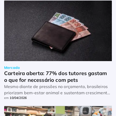
Mercado
Carteira aberta: 77% dos tutores gastam 
o que for necessário com pets
Mesmo diante de pressões no orçamento, brasileiros
priorizam bem-estar animal e sustentam crescimento
em
10/04/2026
do mercado pet