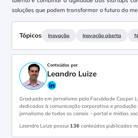
talento e combinar a agilidade das startups c
soluções que podem transformar o futuro do mer
Tópicos
Inovação
Inovação aberta
N
Conteúdos por
Leandro Luize
Graduado em Jornalismo pela Faculdade Casper Lí
dedicados à comunicação corporativa e produção d
jornalismo de todos os canais – portal e mídias s
Leandro Luize possui
136
conteúdos publicados n