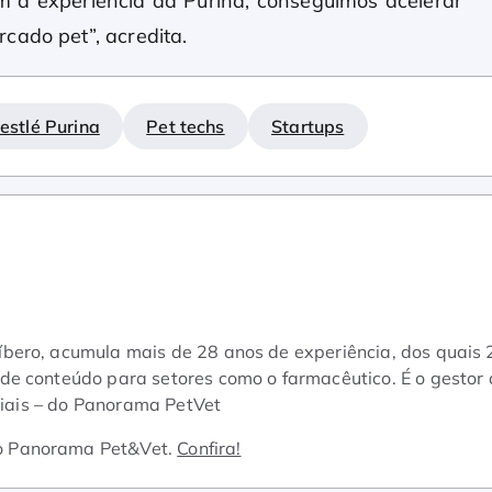
om a experiência da Purina, conseguimos acelerar
cado pet”, acredita.
estlé Purina
Pet techs
Startups
bero, acumula mais de 28 anos de experiência, dos quais 
e conteúdo para setores como o farmacêutico. É o gestor 
ociais – do Panorama PetVet
o Panorama Pet&Vet.
Confira!