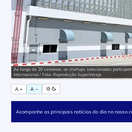
Ao longo de 20 semanas, as startups selecionadas participa
internacional / Foto: Reprodução SuperVarejo
A +
A −
Acompanhe as principais notícias do dia no nosso 