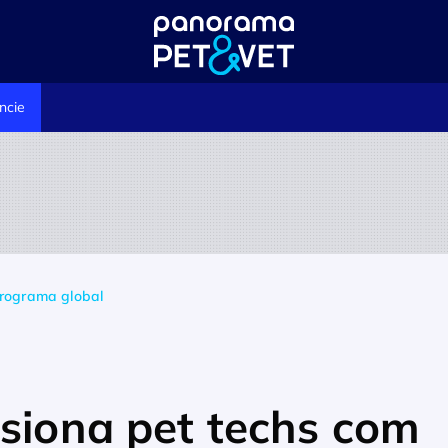
ncie
programa global
lsiona pet techs com