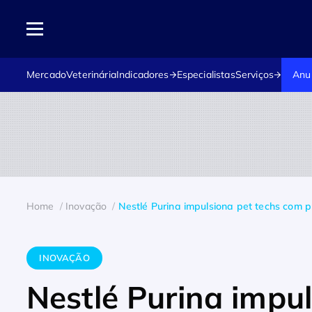
Mercado
Veterinária
Indicadores
Especialistas
Serviços
Anu
Home
Inovação
Nestlé Purina impulsiona pet techs com 
INOVAÇÃO
Nestlé Purina impu