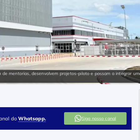
m de mentorias, desenvolvem projetos-piloto e passam a integrar um
canal do
Whatsapp.
Siga nosso canal