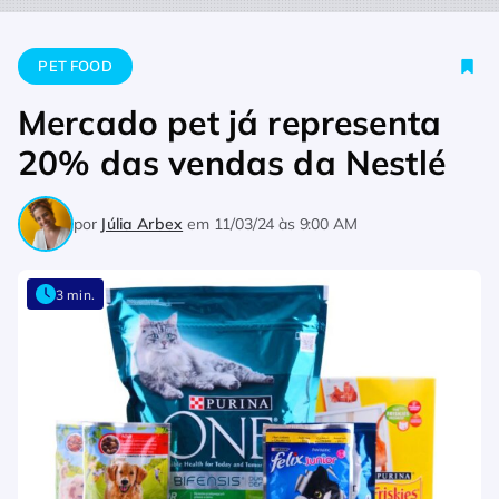
Home
Pet Food
Mercado pet já representa 20% das vendas
PET FOOD
Mercado pet já representa
20% das vendas da Nestlé
por
Júlia Arbex
em
11/03/24 às 9:00 AM
3 min.