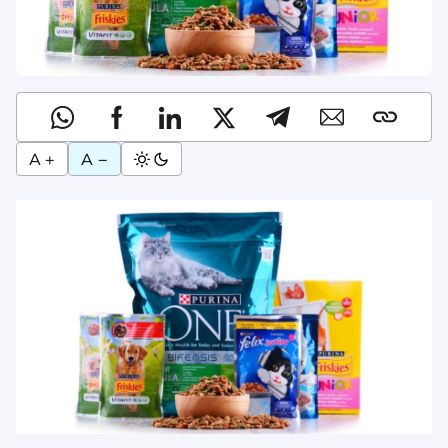
A +
A −