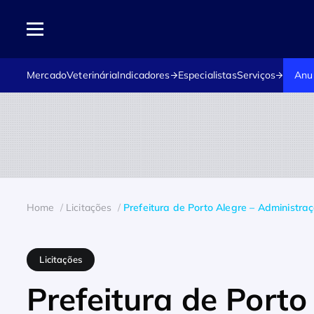
Mercado
Veterinária
Indicadores
Especialistas
Serviços
Anu
Home
Licitações
Prefeitura de Porto Alegre – Administra
Licitações
Prefeitura de Porto