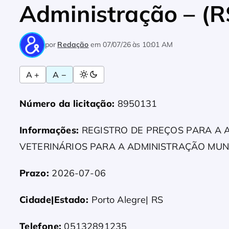
Administração – (R
por
Redação
em
07/07/26 às 10:01 AM
A +
A −
Número da licitação:
8950131
Informações:
REGISTRO DE PREÇOS PARA A A
VETERINÁRIOS PARA A ADMINISTRAÇÃO MUN
Prazo:
2026-07-06
Cidade|Estado:
Porto Alegre| RS
Telefone:
05132891235