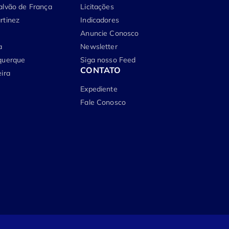
alvão de França
Licitações
rtinez
Indicadores
Anuncie Conosco
a
Newsletter
querque
Siga nosso Feed
CONTATO
ira
Expediente
Fale Conosco