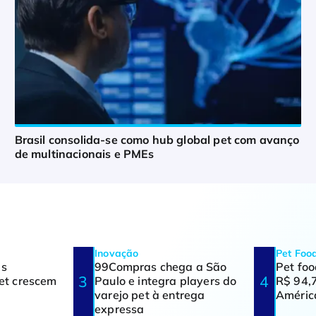
Brasil consolida-se como hub global pet com avanço
de multinacionais e PMEs
Inovação
Pet Foo
as
99Compras chega a São
Pet fo
pet crescem
Paulo e integra players do
R$ 94,7
varejo pet à entrega
Améric
expressa