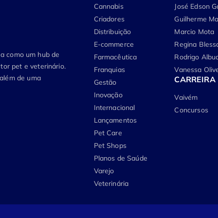
Cannabis
José Edson G
Criadores
Guilherme Ma
Distribuição
Marcio Mota
E-commerce
Regina Bless
tua como um hub de
Farmacêutica
Rodrigo Albu
or pet e veterinário.
Franquias
Vanessa Olive
, além de uma
CARREIRA
Gestão
Inovação
Vaivém
Internacional
Concursos
Lançamentos
Pet Care
Pet Shops
Planos de Saúde
Varejo
Veterinária