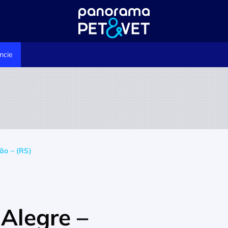
ncie
ção – (RS)
 Alegre –