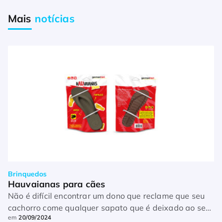
Mais
notícias
Brinquedos
Hauvaianas para cães
Não é difícil encontrar um dono que reclame que seu
cachorro come qualquer sapato que é deixado ao seu
em
20/09/2024
alcance. Pensando nisso, a Germanhart, empresa de