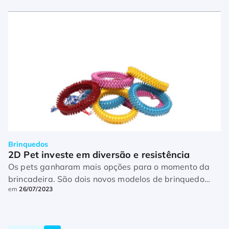
produtos para pets, lançou […]
Brinquedos
2D Pet investe em diversão e resistência
Os pets ganharam mais opções para o momento da
brincadeira. São dois novos modelos de brinquedo
em
26/07/2023
que a 2D Pet disponibiliza para o mercado – as
anêmonas e os ratinhos. […]