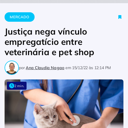
Home
Mercado
Justiça nega vínculo empregatício entre vete
MERCADO
Justiça nega vínculo
empregatício entre
veterinária e pet shop
por
Ana Claudia Nagao
em
15/12/22 às 12:14 PM
2 min.