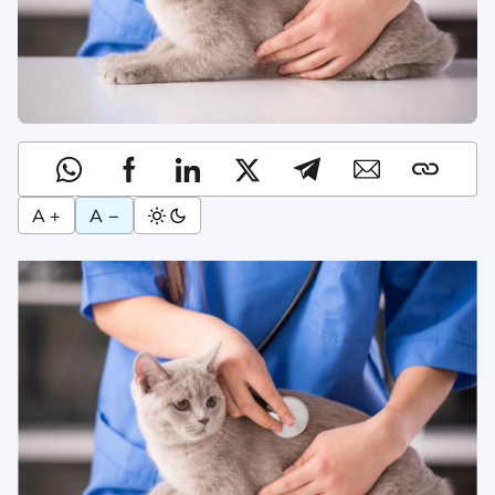
A +
A −