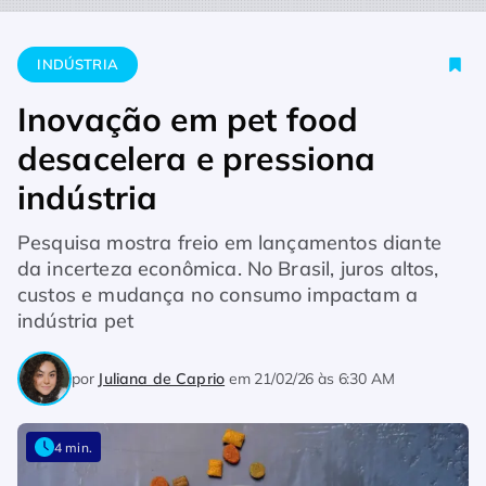
Home
Indústria
Inovação em pet food desacelera e pressiona
INDÚSTRIA
Inovação em pet food
desacelera e pressiona
indústria
Pesquisa mostra freio em lançamentos diante
da incerteza econômica. No Brasil, juros altos,
custos e mudança no consumo impactam a
indústria pet
por
Juliana de Caprio
em
21/02/26 às 6:30 AM
4 min.