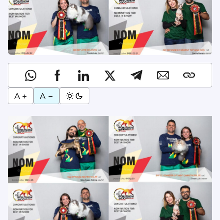
A +
A −