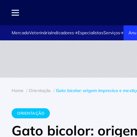
Mercado
Veterinária
Indicadores
Especialistas
Serviços
Anu
Home
Orientação
Gato bicolor: origem imprecisa e mest
ORIENTAÇÃO
Gato bicolor: orige