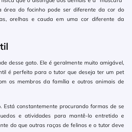
a física que o distingue dos demais é a “máscara”
a área do focinho pode ser diferente da cor do
tas, orelhas e cauda em uma cor diferente da
il
idade desse gato. Ele é geralmente muito amigável,
til é perfeito para o tutor que deseja ter um pet
com os membros da família e outros animais de
o. Está constantemente procurando formas de se
nquedos e atividades para mantê-lo entretido e
ente do que outras raças de felinos e o tutor deve