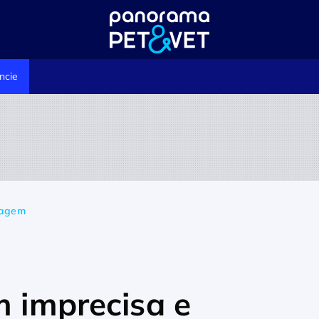
ncie
içagem
m imprecisa e