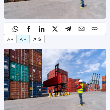
A +
A −