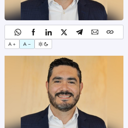
A +
A −