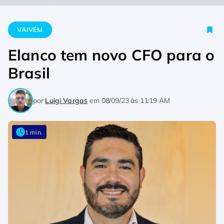
Home
Vaivém
Elanco tem novo CFO para o Brasil
VAIVÉM
Elanco tem novo CFO para o
Brasil
por
Luigi Vargas
em
08/09/23 às 11:19 AM
1 min.