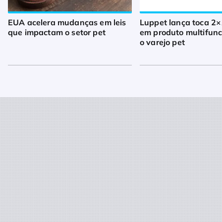
EUA acelera mudanças em leis
Luppet lança toca 2×
que impactam o setor pet
em produto multifunc
o varejo pet