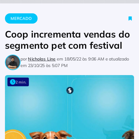
Home
Mercado
Coop incrementa vendas do segmento pet co
MERCADO
Coop incrementa vendas do
segmento pet com festival
por
Nicholas Line
em
18/05/22 às 9:06 AM
e atualizado
em
23/10/25 às 5:07 PM
2 min.