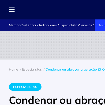
Mercado
Veterinária
Indicadores
Especialistas
Serviços
Anu
Home
Especialistas
Condenar ou abraçar a geração Z? O d
ESPECIALISTAS
Condenar ou abraç