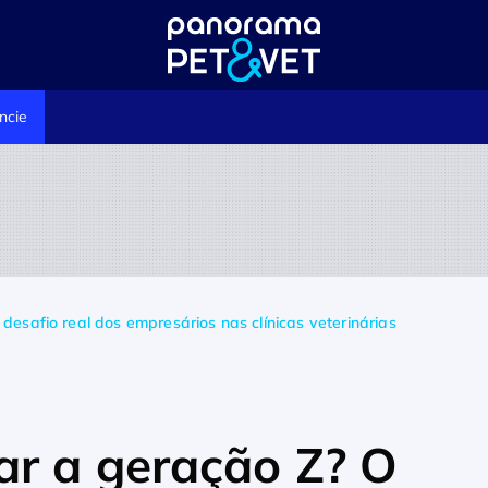
ncie
esafio real dos empresários nas clínicas veterinárias
ar a geração Z? O