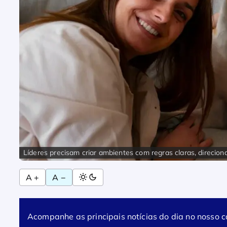
Líderes precisam criar ambientes com regras claras, direcio
A +
A −
Acompanhe as principais notícias do dia no nosso 