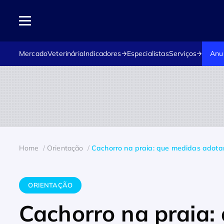
Mercado
Veterinária
Indicadores
Especialistas
Serviços
Anu
Home
Orientação
Cachorro na praia: que medidas adotar
ORIENTAÇÃO
Cachorro na praia: