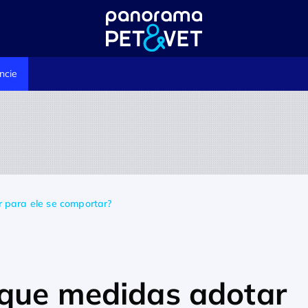
ncie
 para ele se comportar?
 que medidas adotar