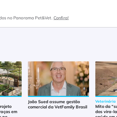
dos no Panorama Pet&Vet.
Confira!
João Sued assume gestão
Veterinária
rojeto
Mito da “s
comercial da VetFamily Brasil
raças em
dos vira-l
y no
saúde em r