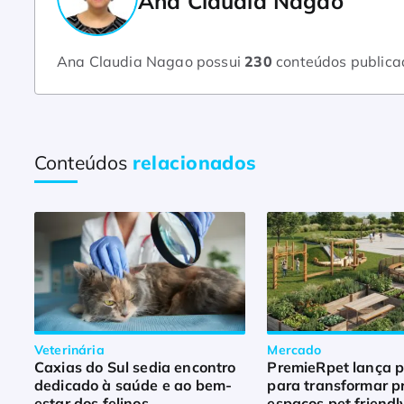
Ana Claudia Nagao
Ana Claudia Nagao possui
230
conteúdos publica
Conteúdos
relacionados
Veterinária
Mercado
Caxias do Sul sedia encontro
PremieRpet lança p
dedicado à saúde e ao bem-
para transformar p
estar dos felinos
espaços pet friendl