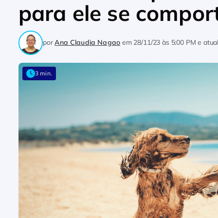
para ele se compor
por
Ana Claudia Nagao
em
28/11/23 às 5:00 PM
e atua
3 min.