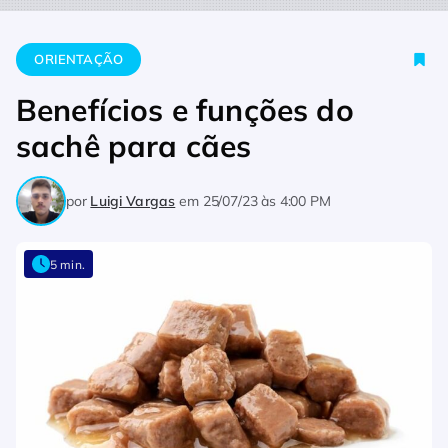
Home
Orientação
Benefícios e funções do sachê para cães
ORIENTAÇÃO
Benefícios e funções do
sachê para cães
por
Luigi Vargas
em
25/07/23 às 4:00 PM
5 min.