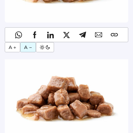
A +
A −