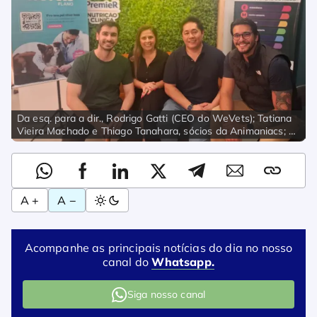
Da esq. para a dir., Rodrigo Gatti (CEO do WeVets); Tatiana
Vieira Machado e Thiago Tanahara, sócios da Animaniacs; e
Lucas Castro, CFO do WeVets| Foto: Divulgação
A +
A −
Acompanhe as principais notícias do dia no nosso
canal do
Whatsapp.
Siga nosso canal