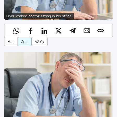
Overworked doctor sitting in his office
A +
A −