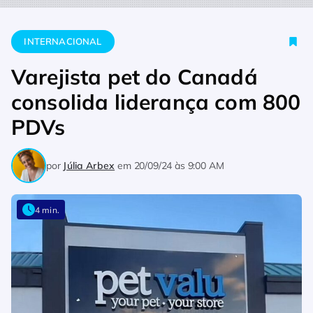
Home
Internacional
Varejista pet do Canadá consolida lide
INTERNACIONAL
Varejista pet do Canadá
consolida liderança com 800
PDVs
por
Júlia Arbex
em
20/09/24 às 9:00 AM
4 min.