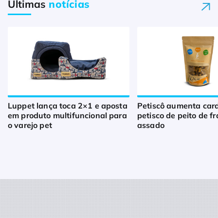
Últimas
notícias
Luppet lança toca 2×1 e aposta
Petiscô aumenta car
em produto multifuncional para
petisco de peito de f
o varejo pet
assado