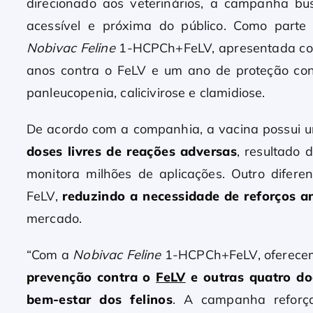
direcionado aos veterinários, a campanha b
acessível e próxima do público. Como parte
Nobivac Feline
1-HCPCh+FeLV, apresentada com
anos contra o FeLV e um ano de proteção contr
panleucopenia, calicivirose e clamidiose.
De acordo com a companhia, a vacina possui
doses livres de reações adversas
, resultado 
monitora milhões de aplicações. Outro difere
FeLV,
reduzindo a necessidade de reforços a
mercado.
“Com a
Nobivac Feline
1-HCPCh+FeLV, oferecemo
prevenção contra o
FeLV
e outras quatro do
bem-estar dos felinos
. A campanha reforç