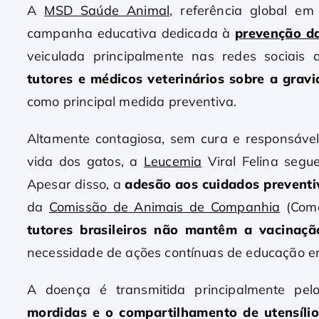
A
MSD Saúde Animal
, referência global e
campanha educativa dedicada à
prevenção da
veiculada principalmente nas redes socia
tutores e médicos veterinários sobre a gra
como principal medida preventiva.
Altamente contagiosa, sem cura e responsável 
vida dos gatos, a
Leucemia
Viral Felina segu
Apesar disso, a
adesão aos cuidados preventiv
da
Comissão de Animais de Companhia
(Coma
tutores brasileiros não mantêm a vacinaç
necessidade de ações contínuas de educação e
A doença é transmitida principalmente pel
mordidas e o compartilhamento de utensílio