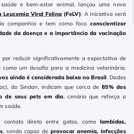
m saúde e bem-estar animal, lançou uma nova
 Leucemia Viral Felina
(FeLV)
. A iniciativa será
is da companhia e tem como foco
conscientizar
vidade da doença e a importância da vacinação
por reduzir significativamente a expectativa de
e como um desafio para a medicina veterinária.
os ainda é considerada baixa no Brasil
. Dados
c), do Sindan, indicam que cerca de
85% dos
ão de seus pets em dia
, cenário que reforça a
m saúde.
o contato direto entre gatos, como
lambidas,
s
, sendo capaz de
provocar anemia, infecções