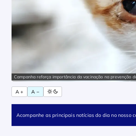
A +
A −
Acompanhe as principais notícias do dia no nosso 