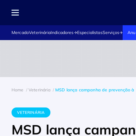
Mercado
Veterinária
Indicadores
Especialistas
Serviços
Anu
Home
Veterinária
MSD lança campanha de prevenção à L
VETERINÁRIA
MSD lança campan