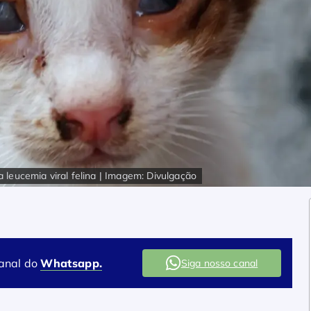
Campanha reforça importância da vacinação na prevenção da leucemia viral felina | Imagem: Divulgação
canal do
Whatsapp.
Siga nosso canal