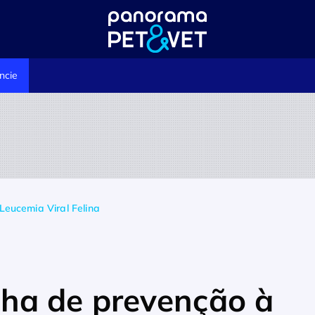
ncie
eucemia Viral Felina
ha de prevenção à