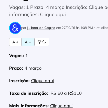
Vagas: 1 Prazo: 4 março Inscrição: Clique 
informações: Clique aqui
por
Juliana de Caprio
em
27/02/26 às 1:08 PM
e atuali
A +
A −
Vagas:
1
Prazo:
4 março
Inscrição:
Clique aqui
Taxa de inscrição:
R$ 60 a R$110
Mais informações:
Clique aqui