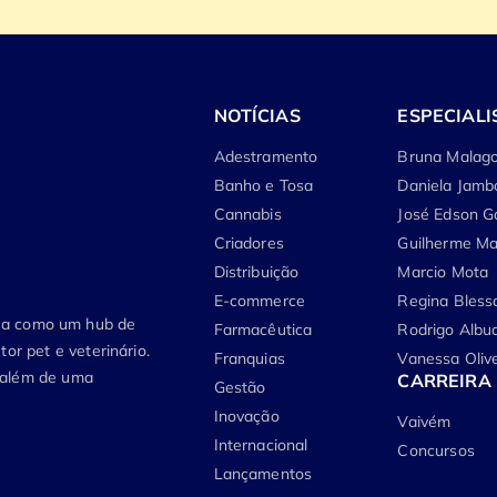
NOTÍCIAS
ESPECIALI
Adestramento
Bruna Malago
Banho e Tosa
Daniela Jamb
Cannabis
José Edson G
Criadores
Guilherme Ma
Distribuição
Marcio Mota
E-commerce
Regina Bless
tua como um hub de
Farmacêutica
Rodrigo Albu
or pet e veterinário.
Franquias
Vanessa Olive
, além de uma
CARREIRA
Gestão
Inovação
Vaivém
Internacional
Concursos
Lançamentos