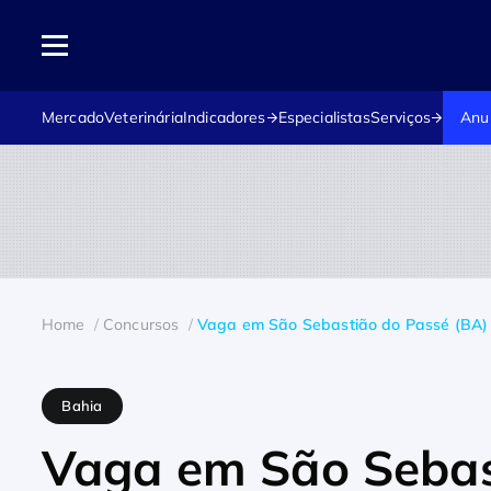
Mercado
Veterinária
Indicadores
Especialistas
Serviços
Anu
Home
Concursos
Vaga em São Sebastião do Passé (BA)
Bahia
Vaga em São Sebas