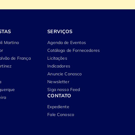
STAS
SERVIÇOS
li Martino
Agenda de Eventos
or
Catálogo de Fornecedores
alvão de França
Licitações
rtinez
Indicadores
Anuncie Conosco
a
Newsletter
querque
Siga nosso Feed
CONTATO
ira
Expediente
Fale Conosco