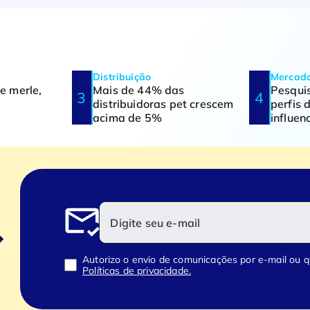
Distribuição
Mercad
ue merle,
Mais de 44% das
Pesquis
distribuidoras pet crescem
perfis 
acima de 5%
influe
Autorizo o envio de comunicações por e-mail ou 
Políticas de privacidade.