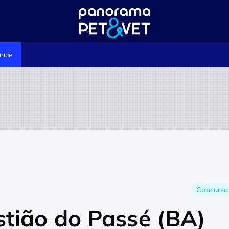
ncie
Concurso:
tião do Passé (BA)