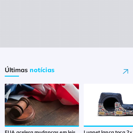
Últimas
notícias
EUA acelera mudanças em leis
Luppet lança toca 2×