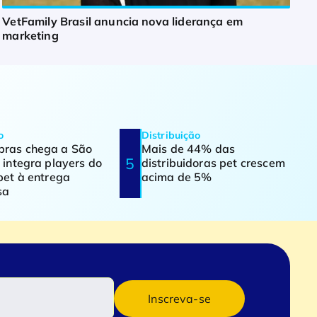
VetFamily Brasil anuncia nova liderança em
marketing
o
Distribuição
ras chega a São
Mais de 44% das
 integra players do
distribuidoras pet crescem
pet à entrega
acima de 5%
sa
Inscreva-se