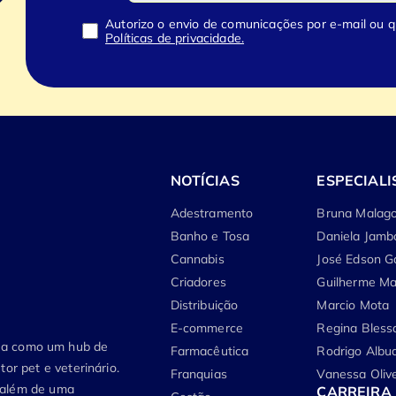
Autorizo o envio de comunicações por e-mail ou 
Políticas de privacidade.
NOTÍCIAS
ESPECIALI
Adestramento
Bruna Malago
Banho e Tosa
Daniela Jamb
Cannabis
José Edson G
Criadores
Guilherme Ma
Distribuição
Marcio Mota
E-commerce
Regina Bless
tua como um hub de
Farmacêutica
Rodrigo Albu
or pet e veterinário.
Franquias
Vanessa Olive
, além de uma
CARREIRA