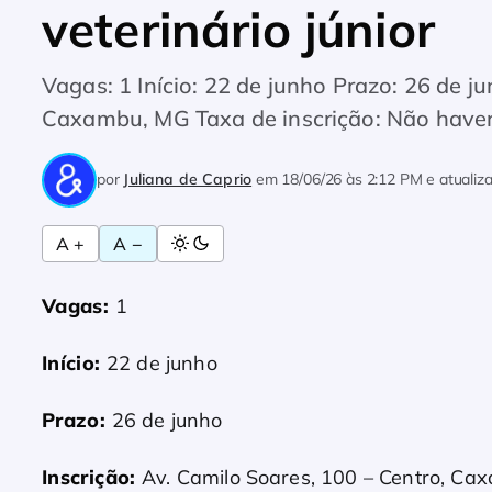
veterinário júnior
Vagas: 1 Início: 22 de junho Prazo: 26 de j
Caxambu, MG Taxa de inscrição: Não haver
por
Juliana de Caprio
em
18/06/26 às 2:12 PM
e atuali
A +
A −
Vagas:
1
Início:
22 de junho
Prazo:
26 de junho
Inscrição:
Av. Camilo Soares, 100 – Centro, C