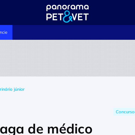
ncie
nário júnior
Concurso:
aga de médico