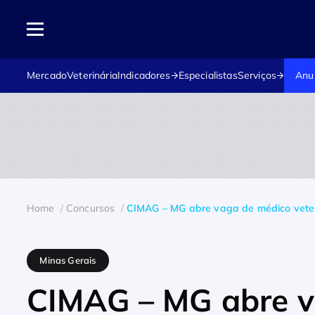
Mercado
Veterinária
Indicadores
Especialistas
Serviços
Anu
Home
Concursos
CIMAG – MG abre vaga de médico veteri
Minas Gerais
CIMAG – MG abre v