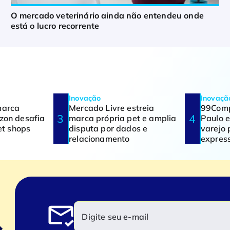
O mercado veterinário ainda não entendeu onde
está o lucro recorrente
Inovação
Inovaçã
marca
Mercado Livre estreia
99Comp
zon desafia
marca própria pet e amplia
Paulo e
et shops
disputa por dados e
varejo 
relacionamento
expres