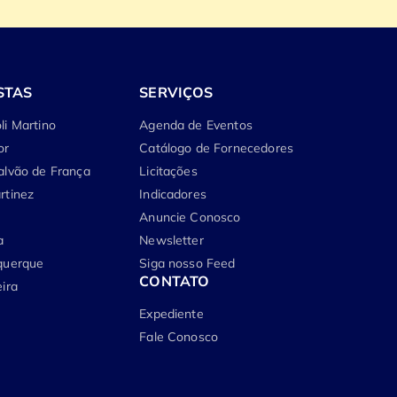
STAS
SERVIÇOS
li Martino
Agenda de Eventos
or
Catálogo de Fornecedores
alvão de França
Licitações
rtinez
Indicadores
Anuncie Conosco
a
Newsletter
querque
Siga nosso Feed
CONTATO
ira
Expediente
Fale Conosco