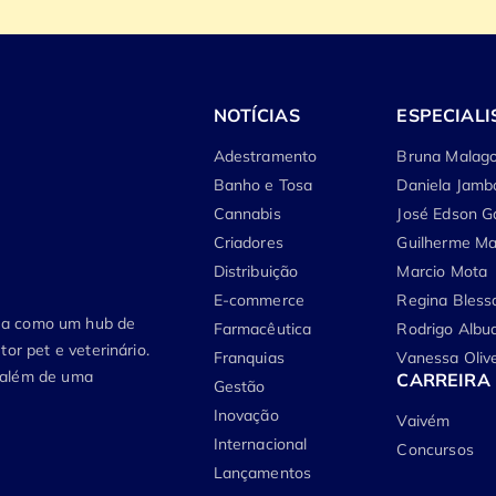
NOTÍCIAS
ESPECIALI
Adestramento
Bruna Malago
Banho e Tosa
Daniela Jamb
Cannabis
José Edson G
Criadores
Guilherme Ma
Distribuição
Marcio Mota
E-commerce
Regina Bless
tua como um hub de
Farmacêutica
Rodrigo Albu
or pet e veterinário.
Franquias
Vanessa Olive
, além de uma
CARREIRA
Gestão
Inovação
Vaivém
Internacional
Concursos
Lançamentos