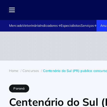
Mercado
Veterinária
Indicadores
Especialistas
Serviços
Anu
Home
Concursos
Centenário do Sul (PR) publica concurs
Paraná
Centenário do Sul 