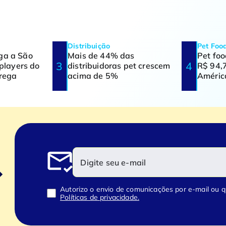
Distribuição
Pet Foo
ga a São
Mais de 44% das
Pet fo
 players do
distribuidoras pet crescem
R$ 94,7
trega
acima de 5%
Améric
Autorizo o envio de comunicações por e-mail ou 
Políticas de privacidade.