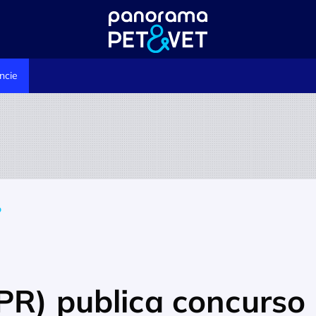
ncie
o
(PR) publica concurso