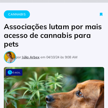
Home
Cannabis
Associações lutam por mais acesso de cann
CANNABIS
Associações lutam por mais
acesso de cannabis para
pets
por
Júlia Arbex
em
04/10/24 às 9:08 AM
4 min.