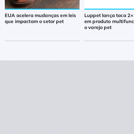
EUA acelera mudanças em leis
Luppet lança toca 2×
que impactam o setor pet
em produto multifunc
o varejo pet