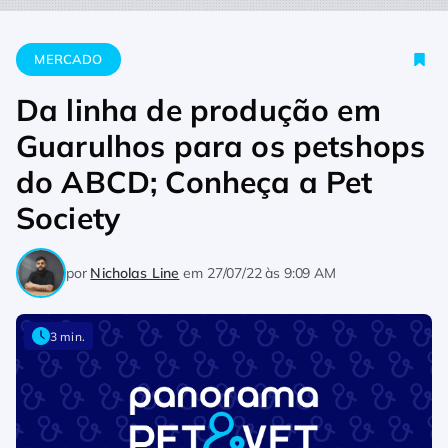
Home
Mercado
Da linha de produção em Guarulhos para os
MERCADO
Da linha de produção em
Guarulhos para os petshops
do ABCD; Conheça a Pet
Society
por
Nicholas Line
em
27/07/22 às 9:09 AM
3 min.