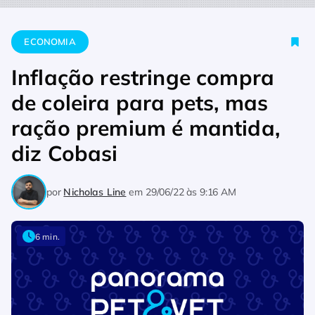
Home
Economia
Inflação restringe compra de coleira para 
ECONOMIA
Inflação restringe compra
de coleira para pets, mas
ração premium é mantida,
diz Cobasi
por
Nicholas Line
em
29/06/22 às 9:16 AM
6 min.