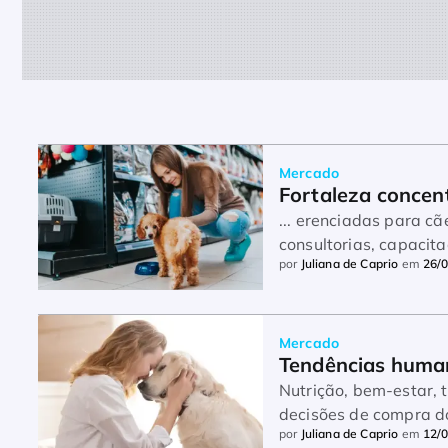
Mercado
Fortaleza concen
... erenciadas para c
consultorias, capacita
por
Juliana de Caprio
em
26/
...
Mercado
Tendências human
Nutrição, bem-estar, 
decisões de compra do
por
Juliana de Caprio
em
12/