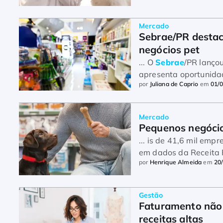
Mercado
Sebrae/PR destac
negócios pet
... O
Sebrae
/PR lançou
apresenta oportunid
por
Juliana de Caprio
em
01/
transformaçõe ...
Mercado
Pequenos negóci
... is de 41,6 mil em
em dados da Receita F
por
Henrique Almeida
em
20
correspondem a ...
Gestão
Faturamento não
receitas altas