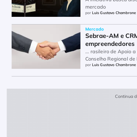
mercado
por
Luis Gustavo Chambrone
Mercado
Sebrae-AM e CRMV
empreendedores
... rasileiro de Apoi
Conselho Regional de
por
Luis Gustavo Chambrone
uma parcer ...
Continua d