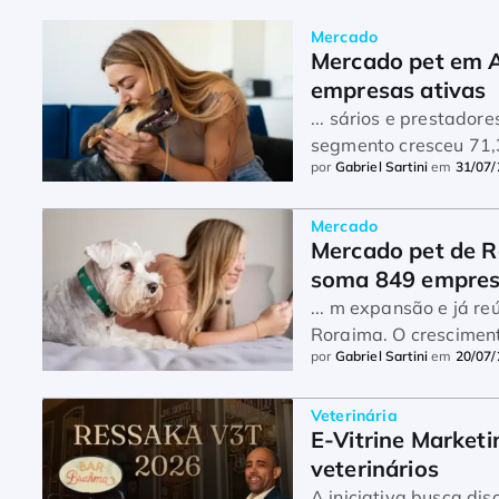
Mercado
Mercado pet em Al
empresas ativas
... sários e prestado
segmento cresceu 71,
por
Gabriel Sartini
em
31/07
empresas ...
Mercado
Mercado pet de Ro
soma 849 empre
... m expansão e já 
Roraima. O crescimen
por
Gabriel Sartini
em
20/07
setor, que movimen ...
Veterinária
E-Vitrine Market
veterinários
A iniciativa busca di