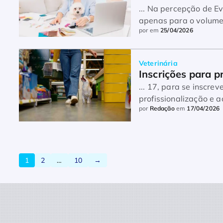
... Na percepção de E
apenas para o volume
por
em
25/04/2026
empresários ...
Veterinária
Inscrições para p
... 17, para se inscre
profissionalização e 
por
Redação
em
17/04/2026
programa ...
1
2
…
10
→