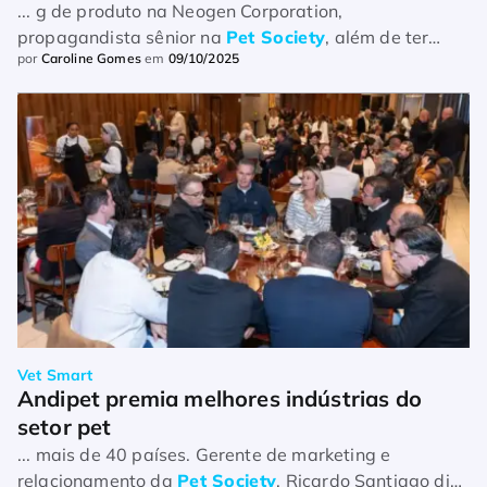
... g de produto na Neogen Corporation,
propagandista sênior na
Pet Society
, além de ter
por
Caroline Gomes
em
09/10/2025
passado pela Vetnil como promotor de trade
marketing e pela Martin Dog Fron ...
Vet Smart
Andipet premia melhores indústrias do 
setor pet
... mais de 40 países. Gerente de marketing e
relacionamento da
Pet Society
, Ricardo Santiago diz