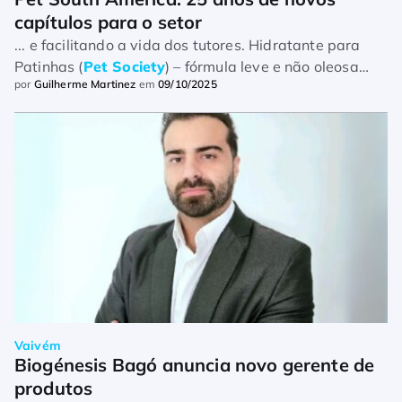
capítulos para o setor
... e facilitando a vida dos tutores. Hidratante para
Patinhas (
Pet Society
) – fórmula leve e não oleosa
por
Guilherme Martinez
em
09/10/2025
para proteção das almofadas plantares, reforçando a
tendênc ...
Vaivém
Biogénesis Bagó anuncia novo gerente de 
produtos