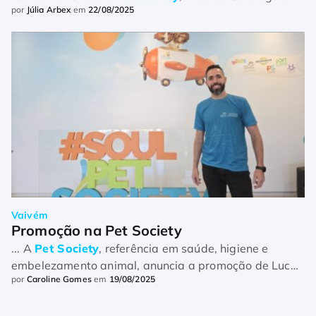
por
Júlia Arbex
em
22/08/2025
que a criação do prêmio pela Andipet é uma iniciativa
de grande re ...
Vaivém
Promoção na Pet Society
... A
Pet Society
, referência em saúde, higiene e
embelezamento animal, anuncia a promoção de Lucas
por
Caroline Gomes
em
19/08/2025
Simões ao cargo de gerente de Tecnologia da
Informação (TI). Com ...