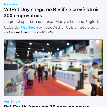
Mercado
VetPet Day chega ao Recife e prevê atrair 
300 empresários
... , pet shop e banho e tosa; Marly e Luciano Faglari,
CEOs da
Pet Society
; João Arthur Cabral, sócio da
por
Caroline Gomes
em
22/10/2025
Quali Conta; Bertran S. Filomena, sócio-diretor da BCF
Con ...
Vet Smart
Pet South America: 25 anos de novos 