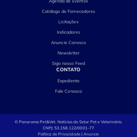
Agenda de Eventos
Catálogo de Fornecedores
Licitações
Indicadores
Anuncie Conosco
Newsletter
Siga nosso Feed
CONTATO
Expediente
Fale Conosco
© Panorama Pet&Vet.
Notícias do Setor Pet e Veterinário.
CNPJ: 53.158.122/0001-77
Política de Privacidade
|
Anuncie