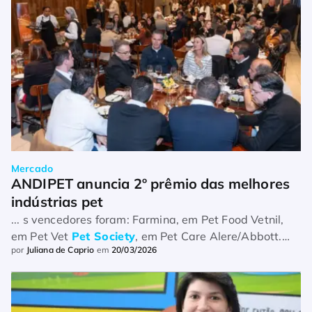
Mercado
ANDIPET anuncia 2º prêmio das melhores 
indústrias pet
... s vencedores foram: Farmina, em Pet Food Vetnil,
em Pet Vet
Pet Society
, em Pet Care Alere/Abbott.
por
Juliana de Caprio
em
20/03/2026
em Insumos Vet Inaba/Churu, em Snacks. ...