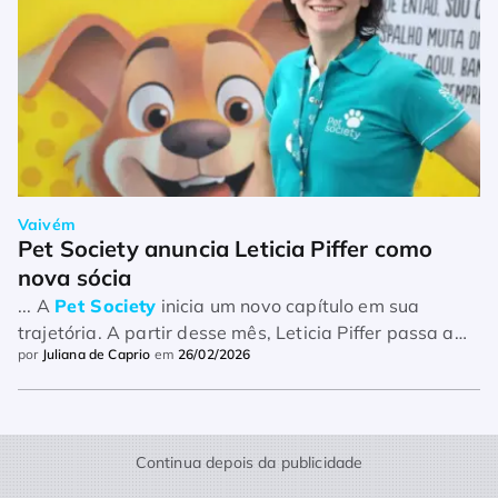
Vaivém
Pet Society anuncia Leticia Piffer como 
nova sócia
... A
Pet Society
inicia um novo capítulo em sua
trajetória. A partir desse mês, Leticia Piffer passa a
por
Juliana de Caprio
em
26/02/2026
integrar oficialmente o quadro societário da
companhia. O mo ...
Continua depois da publicidade