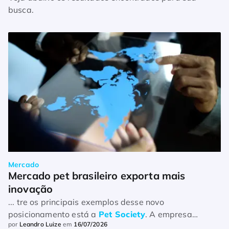
busca.
Mercado
Mercado pet brasileiro exporta mais 
inovação
... tre os principais exemplos desse novo
posicionamento está a
Pet Society
. A empresa
por
Leandro Luize
em
16/07/2026
especializada em pet care, com sede em Guarulhos