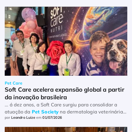
(SP), consolidou presença em ...
Pet Care
Soft Care acelera expansão global a partir 
da inovação brasileira
... á dez anos, a Soft Care surgiu para consolidar a
atuação da
Pet Society
na dermatologia veterinária.
por
Leandro Luize
em
01/07/2026
Uma década depois, a marca ultrapassou esse
posicionamento ...