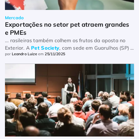
Mercado
Exportações no setor pet atraem grandes 
e PMEs
... rasileiras também colhem os frutos da aposta no
Exterior. A
Pet Society
, com sede em Guarulhos (SP) e
por
Leandro Luize
em
25/11/2025
focada em higiene e estética animal, acelera sua
expansão ...